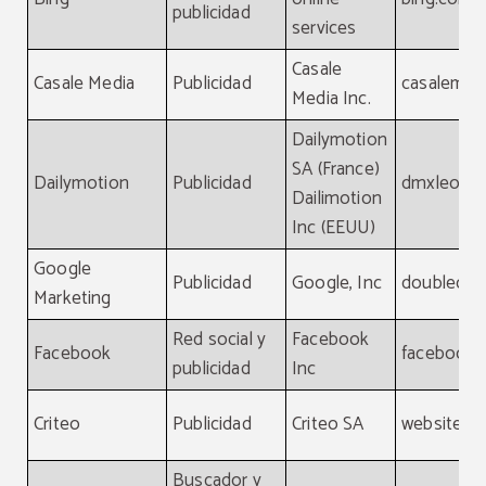
publicidad
services
Casale
Casale Media
Publicidad
casalemed
Media Inc.
Dailymotion
SA (France)
Dailymotion
Publicidad
dmxleo.c
Dailimotion
Inc (EEUU)
Google
Publicidad
Google, Inc
doubleclic
Marketing
Red social y
Facebook
Facebook
facebook
publicidad
Inc
Criteo
Publicidad
Criteo SA
website, cr
Buscador y