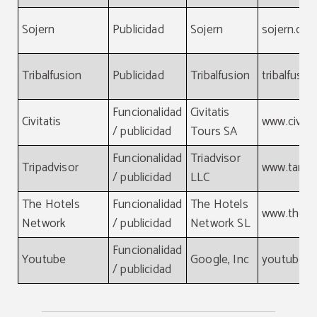
Sojern
Publicidad
Sojern
sojern.co
Tribalfusion
Publicidad
Tribalfusion
tribalfusi
Funcionalidad
Civitatis
Civitatis
www.civita
/ publicidad
Tours SA
Funcionalidad
Triadvisor
Tripadvisor
www.tamg
/ publicidad
LLC
The Hotels
Funcionalidad
The Hotels
www.theho
Network
/ publicidad
Network SL
Funcionalidad
Youtube
Google, Inc
youtube.
/ publicidad