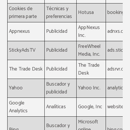
Cookies de
Técnicas y
Hotusa
booking-c
primera parte
preferencias
AppNexus
Appnexus
Publicidad
adnxs.co
Inc.
FreeWheel
StickyAdsTV
Publicidad
ads.sticky
Media, Inc.
The Trade
The Trade Desk
Publicidad
adsrvr.org
Desk
Buscador y
Yahoo
Yahoo Inc.
analytics.
publicidad
Google
Analíticas
Google, Inc
website
Analytics
Microsoft
Buscador y
Bing
online
bing.com