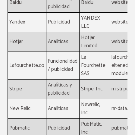
Baidu
Baidu
website, b
publicidad
YANDEX
Yandex
Publicidad
website, y
LLC
Hotjar
Hotjar
Analíticas
website, ho
Limited
La
lafourchet
Funcionalidad
Lafourchette.co
Fourchette
eltenedor.
/ publicidad
SAS
module.la
Analíticas y
Stripe
Stripe, Inc
m.stripe.
publicidad
Newrelic,
New Relic
Analíticas
nr-data.ne
Inc
PubMatic,
Pubmatic
Publicidad
pubmatic.
Inc