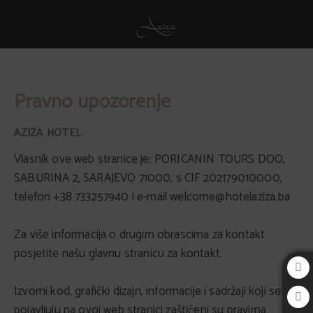
Pravno upozorenje - Službeni Web
Pravno upozorenje
Vlasnik ove web stranice je: PORICANIN TOURS DOO,
SABURINA 2, SARAJEVO 71000, s CIF 202179010000,
telefon +38 733257940 i e-mail welcome@hotelaziza.ba
Za više informacija o drugim obrascima za kontakt
posjetite našu glavnu stranicu za kontakt.
Izvorni kod, grafički dizajn, informacije i sadržaji koji se
pojavljuju na ovoj web stranici zaštićeni su pravima