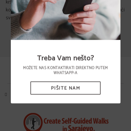
kršenje prethodnih uvjeta kao i svako nezakonito
korištenje prezentiranih/prikazanih sadržaja poduzimajući
sve građanske i kaznene radnje koje im odgovaraju.
Treba Vam nešto?
MOŽETE NAS KONTAKTIRATI DIREKTNO PUTEM
WHATSAPP-A
PIŠITE NAM