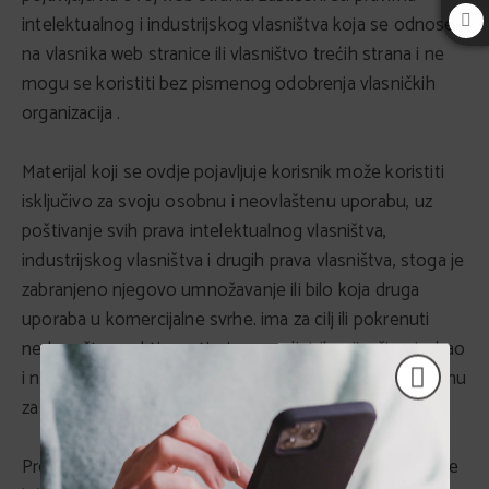
intelektualnog i industrijskog vlasništva koja se odnose
na vlasnika web stranice ili vlasništvo trećih strana i ne
mogu se koristiti bez pismenog odobrenja vlasničkih
organizacija .
Materijal koji se ovdje pojavljuje korisnik može koristiti
isključivo za svoju osobnu i neovlaštenu uporabu, uz
poštivanje svih prava intelektualnog vlasništva,
industrijskog vlasništva i drugih prava vlasništva, stoga je
zabranjeno njegovo umnožavanje ili bilo koja druga
uporaba u komercijalne svrhe. ima za cilj ili pokrenuti
nedopuštene aktivnosti; njegovu distribuciju, širenje, kao
i njegovu modifikaciju, preinaku, dekompilaciju ili pohranu
za bilo koju svrhu.
Prethodno navedene vlasničke organizacije progonit će